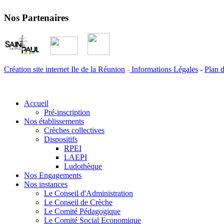
Nos Partenaires
Création site internet Ile de la Réunion
-
Informations Légales
-
Plan d
Accueil
Pré-inscription
Nos établissements
Crèches collectives
Dispositifs
RPEI
LAEPI
Ludothèque
Nos Engagements
Nos instances
Le Conseil d'Administration
Le Conseil de Crèche
Le Comité Pédagogique
Le Comité Social Economique