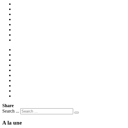
Share
Search ...
A la une